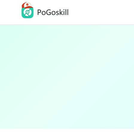
PoGoskill Pokémon GO Spoofer
iOS/Android GPS-Standort ändern
PoGoskill MHN Wizard
Monster Hunter Now Bester Assisten