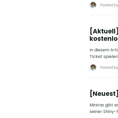
Posted by
[Aktuell
kostenlo
In diesem Art
Ticket spiele
Posted by
[Neuest]
Miniras gibt 
seiner Shiny-