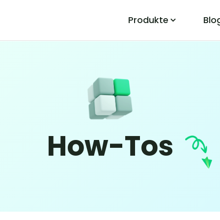
Produkte
Blo
PoGo Wizard
Pokemon Go Standort-Fehler leicht
beheben
t
How-Tos