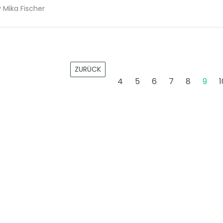
 Mika Fischer
ZURÜCK
4
5
6
7
8
9
1