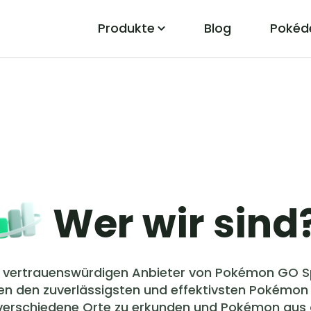
Produkte
Blog
Pokéd
PoGo Wizard
Pokemon Go Standort-Fehler leicht
beheben
t
Wer wir sind
m vertrauenswürdigen Anbieter von Pokémon GO S
den den zuverlässigsten und effektivsten Pokémon
verschiedene Orte zu erkunden und Pokémon aus 