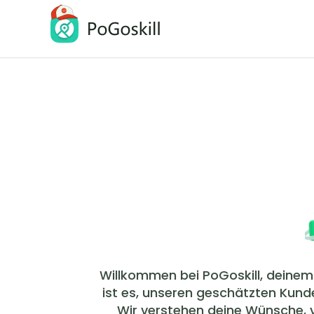
PoGoskill Pokémon GO Spoofer
iOS/Android GPS-Standort ändern
PoGoskill MHN Wizard
Monster Hunter Now Bester Assisten
Willkommen bei PoGoskill, deine
ist es, unseren geschätzten Kun
Wir verstehen deine Wünsche, 